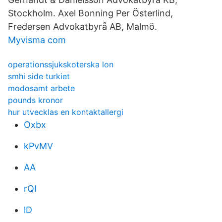
Stockholm. Axel Bonning Per Österlind,
Fredersen Advokatbyrå AB, Malmö.
Myvisma com
operationssjukskoterska lon
smhi side turkiet
modosamt arbete
pounds kronor
hur utvecklas en kontaktallergi
Oxbx
kPvMV
AA
rQI
lD