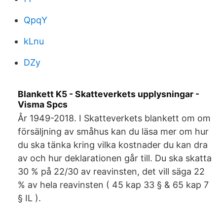
QpqY
kLnu
DZy
Blankett K5 - Skatteverkets upplysningar -
Visma Spcs
År 1949-2018. I Skatteverkets blankett om om
försäljning av småhus kan du läsa mer om hur
du ska tänka kring vilka kostnader du kan dra
av och hur deklarationen går till. Du ska skatta
30 % på 22/30 av reavinsten, det vill säga 22
% av hela reavinsten ( 45 kap 33 § & 65 kap 7
§ IL ).