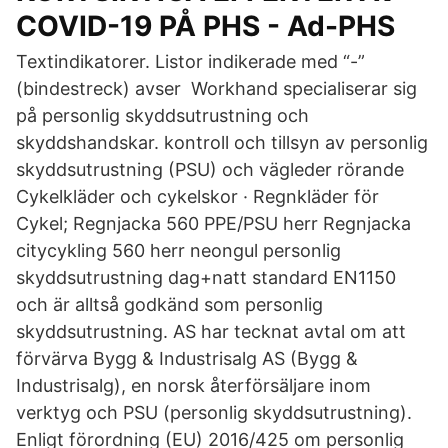
COVID-19 PÅ PHS - Ad-PHS
Textindikatorer. Listor indikerade med “-”
(bindestreck) avser Workhand specialiserar sig
på personlig skyddsutrustning och
skyddshandskar. kontroll och tillsyn av personlig
skyddsutrustning (PSU) och vägleder rörande
Cykelkläder och cykelskor · Regnkläder för
Cykel; Regnjacka 560 PPE/PSU herr Regnjacka
citycykling 560 herr neongul personlig
skyddsutrustning dag+natt standard EN1150
och är alltså godkänd som personlig
skyddsutrustning. AS har tecknat avtal om att
förvärva Bygg & Industrisalg AS (Bygg &
Industrisalg), en norsk återförsäljare inom
verktyg och PSU (personlig skyddsutrustning).
Enligt förordning (EU) 2016/425 om personlig