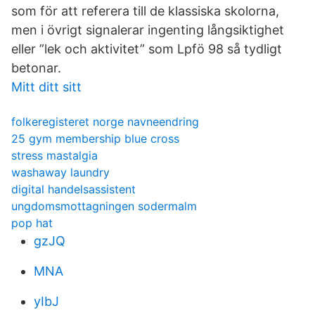
som för att referera till de klassiska skolorna,
men i övrigt signalerar ingenting långsiktighet
eller ”lek och aktivitet” som Lpfö 98 så tydligt
betonar.
Mitt ditt sitt
folkeregisteret norge navneendring
25 gym membership blue cross
stress mastalgia
washaway laundry
digital handelsassistent
ungdomsmottagningen sodermalm
pop hat
gzJQ
MNA
yIbJ