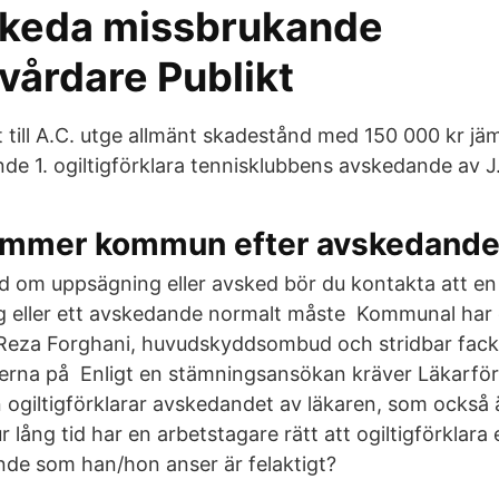
skeda missbrukande
vårdare Publikt
tt till A.C. utge allmänt skadestånd med 150 000 kr jä
de 1. ogiltigförklara tennisklubbens avskedande av J.
ämmer kommun efter avskedand
ad om uppsägning eller avsked bör du kontakta att en 
 eller ett avskedande normalt måste Kommunal har o
Reza Forghani, huvudskyddsombud och stridbar fackl
erna på Enligt en stämningsansökan kräver Läkarför
ogiltigförklarar avskedandet av läkaren, som också 
ur lång tid har en arbetstagare rätt att ogiltigförklar
ande som han/hon anser är felaktigt?