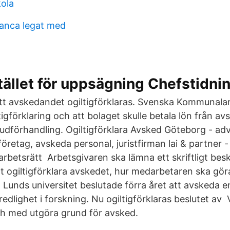
kola
ianca legat med
tället för uppsägning Chefstidni
tt avskedandet ogiltigförklaras. Svenska Kommunala
igförklaring och att bolaget skulle betala lön från a
vudförhandling. Ogiltigförklara Avsked Göteborg - adv
 företag, avskeda personal, juristfirman lai & partner -
, arbetsrätt Arbetsgivaren ska lämna ett skriftligt b
att ogiltigförklara avskedet, hur medarbetaren ska gör
unds universitet beslutade förra året att avskeda e
edlighet i forskning. Nu ogiltigförklaras beslutet av V
 och med utgöra grund för avsked.