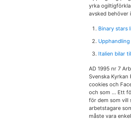
yrka ogiltigförkl
avsked behöver i
Binary stars l
Upphandling 
Italien bilar ti
AD 1995 nr 7 Ar
Svenska Kyrkan P
cookies och Face
och som … Ett för
för dem som vill 
arbetstagare som
måste vara enkel