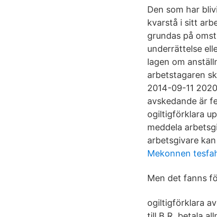
Den som har blivi
kvarstå i sitt ar
grundas på omstä
underrättelse ell
lagen om anställ
arbetstagaren ska
2014-09-11 2020-
avskedande är fel
ogiltigförklara 
meddela arbetsgi
arbetsgivare kan
Mekonnen tesfa
Men det fanns fö
ogiltigförklara a
till B.R. betala 