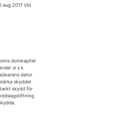
30 aug 2017 Vid
olms domkapitel
nder vi s k
esökarens dator
 stärka skyddet
starkt skydd för
ddslagstiftning
skydda.