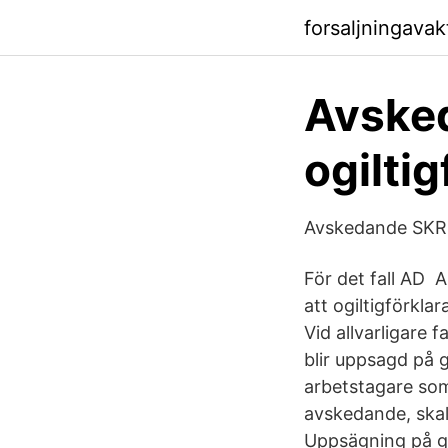
forsaljningavak
Avsked
ogiltig
Avskedande SKR
För det fall AD A
att ogiltigförkl
Vid allvarligare 
blir uppsagd på g
arbetstagare som 
avskedande, skal
Uppsägning på g