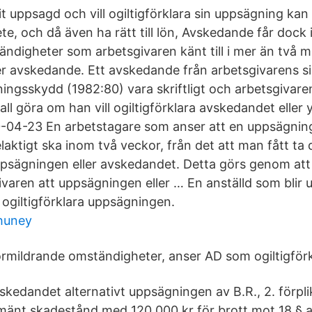
t uppsagd och vill ogiltigförklara sin uppsägning kan 
bete, och då även ha rätt till lön, Avskedande får dock
ndigheter som arbetsgivaren känt till i mer än två 
er avskedande. Ett avskedande från arbetsgivarens sid
ningsskydd (1982:80) vara skriftligt och arbetsgivare
ll göra om han vill ogiltigförklara avskedandet eller
04-23 En arbetstagare som anser att en uppsägning 
aktigt ska inom två veckor, från det att man fått ta 
uppsägningen eller avskedandet. Detta görs genom att 
varen att uppsägningen eller … En anställd som blir 
 ogiltigförklara uppsägningen.
huney
rmildrande omständigheter, anser AD som ogiltigförk
vskedandet alternativt uppsägningen av B.R., 2. förpli
allmänt skadestånd med 120 000 kr för brott mot 18 § a