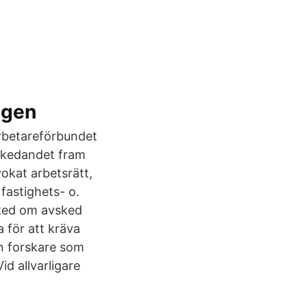
ngen
rbetareförbundet
vskedandet fram
okat arbetsrätt,
 fastighets- o.
esked om avsked
a för att kräva
n forskare som
id allvarligare