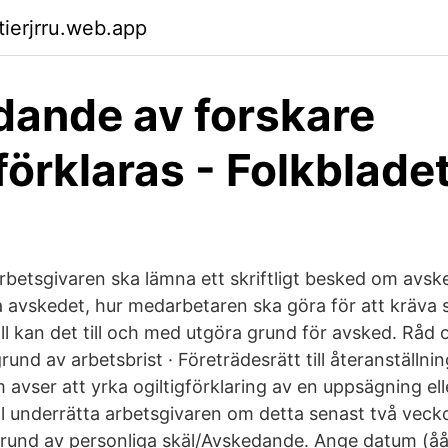
tierjrru.web.app
ande av forskare
förklaras - Folkblade
rbetsgivaren ska lämna ett skriftligt besked om avske
ara avskedet, hur medarbetaren ska göra för att krä
fall kan det till och med utgöra grund för avsked. Råd
rund av arbetsbrist · Företrädesrätt till återanställn
avser att yrka ogiltigförklaring av en uppsägning ell
l underrätta arbetsgivaren om detta senast två veck
rund av personliga skäl/Avskedande. Ange datum (åå