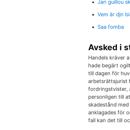
Jan guillou s
Vem är djn b
Saa fomba
Avsked i s
Handels kräver a
hade begärt ogilt
till dagen för hu
arbetsrättsjurist
fordringstvister
personligen till 
skadestånd med L
anklagades för or
fall kan det till