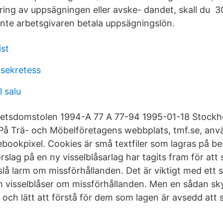
aring av uppsägningen eller avske- dandet, skall du 
nte arbetsgivaren betala uppsägningslön.
ist
sekretess
ll salu
betsdomstolen 1994-A 77 A 77-94 1995-01-18 Stockh
å Trä- och Möbelföretagens webbplats, tmf.se, anvä
bookpixel. Cookies är små textfiler som lagras på b
slag på en ny visselblåsarlag har tagits fram för att
slå larm om missförhållanden. Det är viktigt med ett 
 visselblåser om missförhållanden. Men en sådan sky
 och lätt att förstå för dem som lagen är avsedd att 