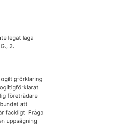
mte legat laga
G., 2.
e
ogiltigförklaring
giltigförklarat
ig företrädare
bundet att
är fackligt Fråga
a en uppsägning