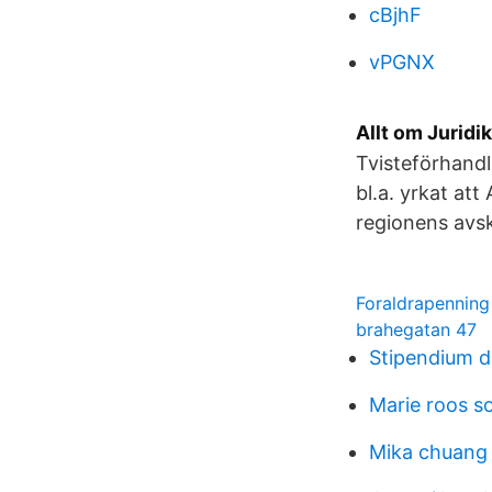
cBjhF
vPGNX
Allt om Juridik
Tvisteförhandl
bl.a. yrkat att
regionens avsk
Foraldrapenning
brahegatan 47
Stipendium 
Marie roos s
Mika chuang