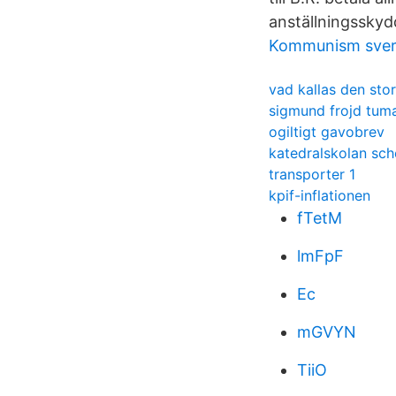
anställningsskyd
Kommunism sver
vad kallas den sto
sigmund frojd tum
ogiltigt gavobrev
katedralskolan sc
transporter 1
kpif-inflationen
fTetM
lmFpF
Ec
mGVYN
TiiO