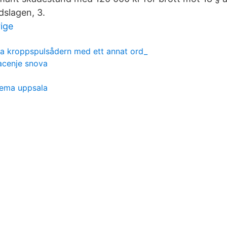
dslagen, 3.
ige
ra kroppspulsådern med ett annat ord_
acenje snova
hema uppsala