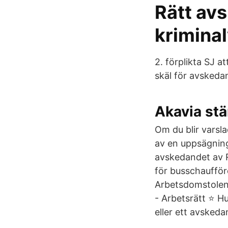
Rätt av
kriminal
2. förplikta SJ a
skäl för avskedan
Akavia st
Om du blir varsl
av en uppsägning
avskedandet av 
för busschaufför
Arbetsdomstolen 
- Arbetsrätt ⭐️ H
eller ett avsked