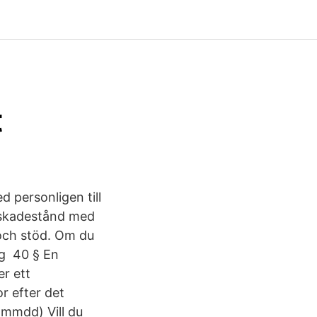
t
d personligen till
va skadestånd med
 och stöd. Om du
ing 40 § En
er ett
or efter det
mmdd) Vill du