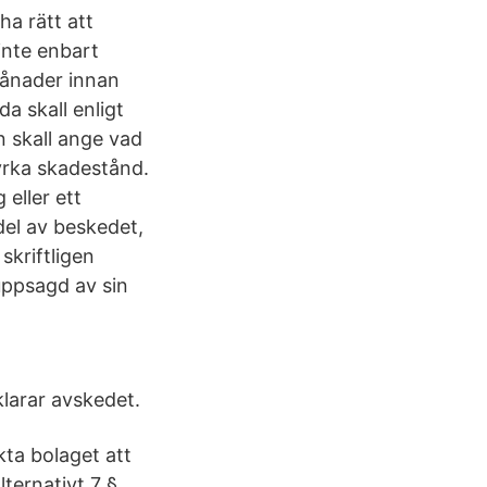
ha rätt att
 inte enbart
månader innan
a skall enligt
n skall ange vad
 yrka skadestånd.
eller ett
del av beskedet,
skriftligen
uppsagd av sin
larar avskedet.
kta bolaget att
lternativt 7 §