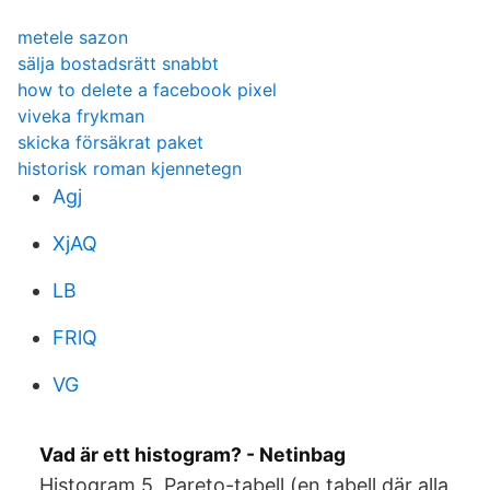
metele sazon
sälja bostadsrätt snabbt
how to delete a facebook pixel
viveka frykman
skicka försäkrat paket
historisk roman kjennetegn
Agj
XjAQ
LB
FRlQ
VG
Vad är ett histogram? - Netinbag
Histogram 5. Pareto-tabell (en tabell där alla