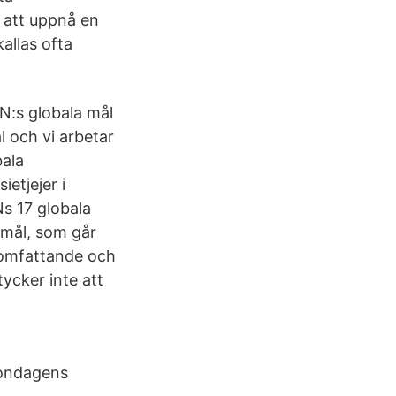
 att uppnå en
allas ofta
N:s globala mål
l och vi arbetar
bala
etjejer i
Ns 17 globala
smål, som går
r omfattande och
tycker inte att
gondagens