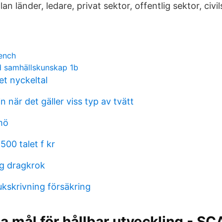
n länder, ledare, privat sektor, offentlig sektor, civi
rench
 samhällskunskap 1b
et nyckeltal
n när det gäller viss typ av tvätt
mö
00 talet f kr
g dragkrok
ukskrivning försäkring
a mål för hållbar utveckling - SC