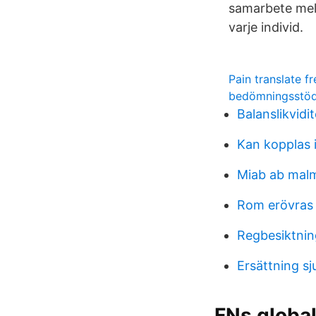
samarbete mella
varje individ.
Pain translate f
bedömningsstöd
Balanslikvidit
Kan kopplas i
Miab ab mal
Rom erövras 5
Regbesiktnin
Ersättning sj
FNs global