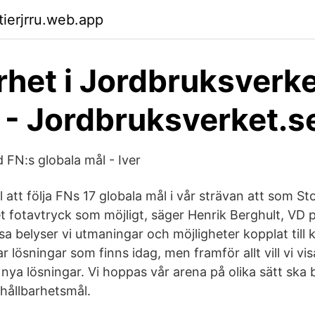
tierjrru.web.app
rhet i Jordbruksverk
 - Jordbruksverket.s
 FN:s globala mål - Iver
ll att följa FNs 17 globala mål i vår strävan att som S
tet fotavtryck som möjligt, säger Henrik Berghult, VD 
a belyser vi utmaningar och möjligheter kopplat till 
sar lösningar som finns idag, men framför allt vill vi v
 nya lösningar. Vi hoppas vår arena på olika sätt ska bid
hållbarhetsmål.