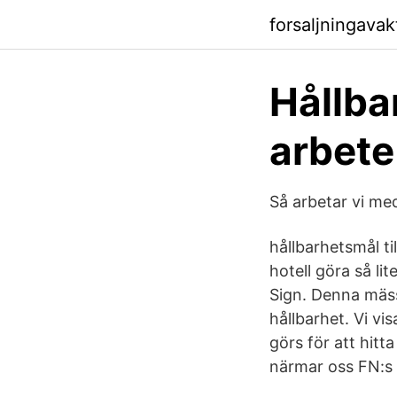
forsaljningavak
Hållba
arbete
Så arbetar vi med
hållbarhetsmål ti
hotell göra så li
Sign. Denna mäss
hållbarhet. Vi vi
görs för att hitta
närmar oss FN:s 