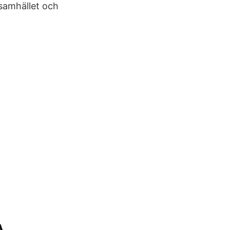
lsamhället och
A