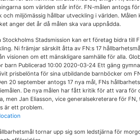
ingarna som världen står inför. FN-målen antogs för
 och miljömässig hållbar utveckling i världen. Målen k
ket anger det år då målen ska vara uppnådda.
 Stockholms Stadsmission kan ert företag bidra till F
kling. Ni främjar särskilt åtta av FN:s 17 hållbarhetsmå
ån visionen om ett mänskligare samhälle för alla. Glo
ör barn Publicerad 10:00 2020-03-24 Ett gäng gymnasi
ivit prisbelönta för sina utbildande barnböcker om F
Den 20 september antogs 17 nya mål, FNs hållbarhet
iemålen. De nya målen har fått kritik för att vara fö
a, men Jan Eliasson, vice generalsekreterare för FN, 
s är ett problem.
location
ållbarhetsmål tornar upp sig som ledstjärna för mor