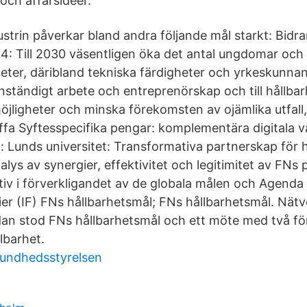
och affärsidéer.
strin påverkar bland andra följande mål starkt: Bidrar
.4: Till 2030 väsentligen öka det antal ungdomar oc
heter, däribland tekniska färdigheter och yrkeskunnan
nständigt arbete och entreprenörskap och till hållbar
möjligheter och minska förekomsten av ojämlika utfall
fa Syftesspecifika pengar: komplementära digitala v
: Lunds universitet: Transformativa partnerskap för h
alys av synergier, effektivitet och legitimitet av FNs
tiv i förverkligandet av de globala målen och Agenda 
er (IF) FNs hållbarhetsmål; FNs hållbarhetsmål. Nätve
an stod FNs hållbarhetsmål och ett möte med två fö
lbarhet.
sundhedsstyrelsen